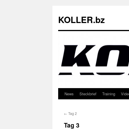
Zum
Inhalt
KOLLER.bz
springen
News
Steckbrief
Training
Vide
←
Tag 2
Tag 3