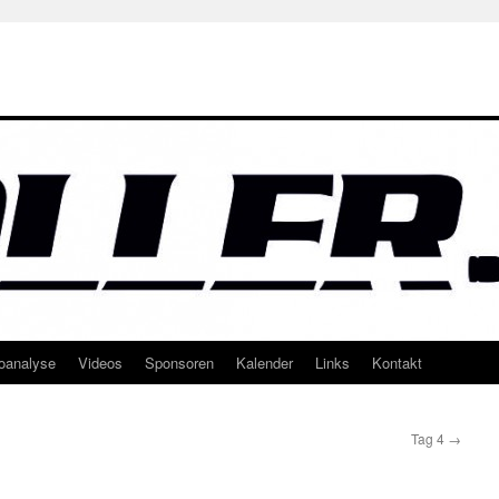
oanalyse
Videos
Sponsoren
Kalender
Links
Kontakt
Tag 4
→